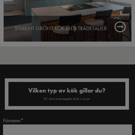
STILRENT GRÖNT KÖK MED TRÄDETALJER
Färdigt: 2025
Butik: Kouvola
Vilken typ av kök gillar du?
Fyll i dina kontaktuppgifter så hör vi av oss!
Förnamn*