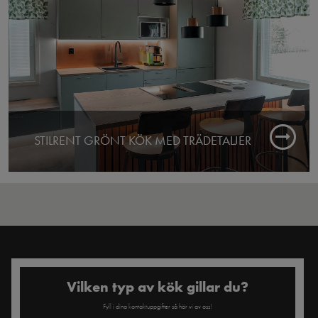
Butik: Espoo
STILRENT GRÖNT KÖK MED TRÄDETALJER
Färdigt: 2025
Butik: Kouvola
Vilken typ av kök gillar du?
Fyll i dina kontaktuppgifter så hör vi av oss!