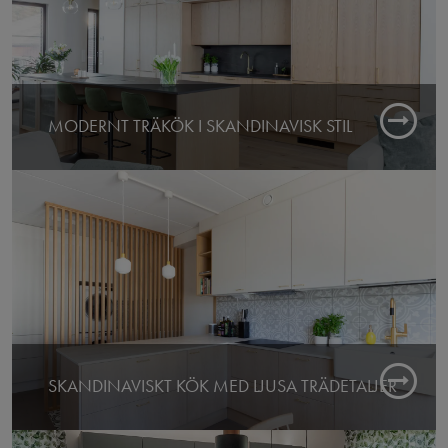
MODERNT TRÄKÖK I SKANDINAVISK STIL
Färdigt: 2025
Butik: Espoo
SKANDINAVISKT KÖK MED LJUSA TRÄDETALJER
Färdigt: