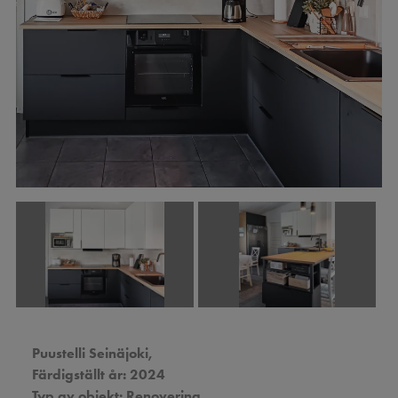
Next
Puustelli Seinäjoki,
Färdigställt år: 2024
Typ av objekt: Renovering