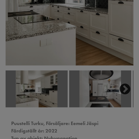
Next
Next
Puustelli Turku,
Försäljare: Eemeli Jäspi
Färdigställt år: 2022
Typ av objekt: Nybyggnation