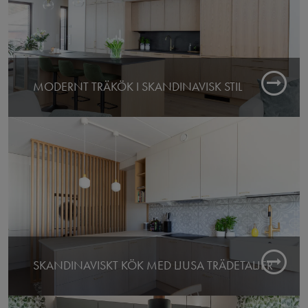
MODERNT TRÄKÖK I SKANDINAVISK STIL
Färdigt: 2025
Butik: Espoo
SKANDINAVISKT KÖK MED LJUSA TRÄDETALJER
Färdigt: