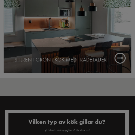
Butik: Espoo
STILRENT GRÖNT KÖK MED TRÄDETALJER
Färdigt: 2025
Butik: Kouvola
Vilken typ av kök gillar du?
Fyll i dina kontaktuppgifter så hör vi av oss!