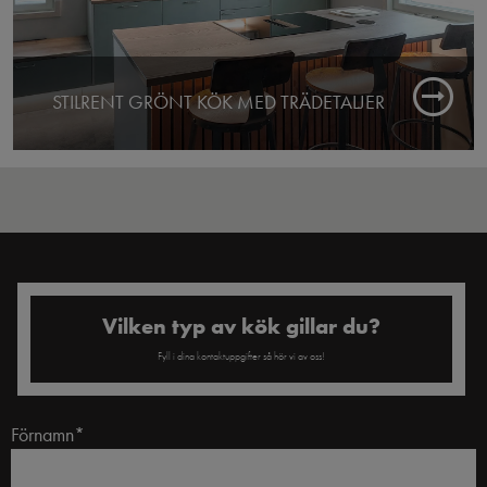
STILRENT GRÖNT KÖK MED TRÄDETALJER
Färdigt: 2025
Butik: Kouvola
Vilken typ av kök gillar du?
Fyll i dina kontaktuppgifter så hör vi av oss!
Förnamn*